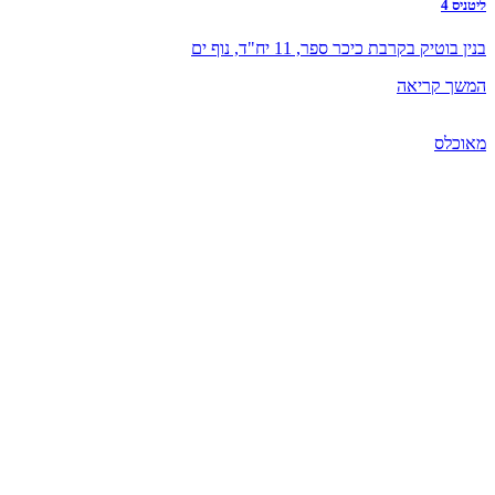
ליטניס 4
בנין בוטיק בקרבת כיכר ספר, 11 יח"ד, נוף ים
המשך קריאה
מאוכלס